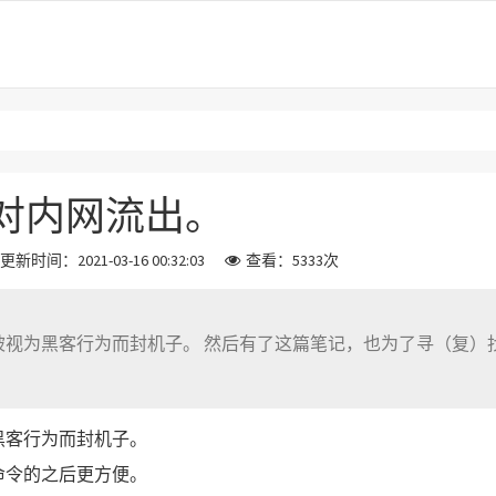
。
es禁止对内网流出。
更新时间：2021-03-16 00:32:03
查看：5333次
找（制）命令的之后更方便。 nft add rule inet
黑客行为而封机子。
命令的之后更方便。