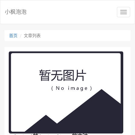
小枫泡泡
T
o
g
g
首页
文章列表
l
e
n
a
v
i
g
a
t
i
o
n