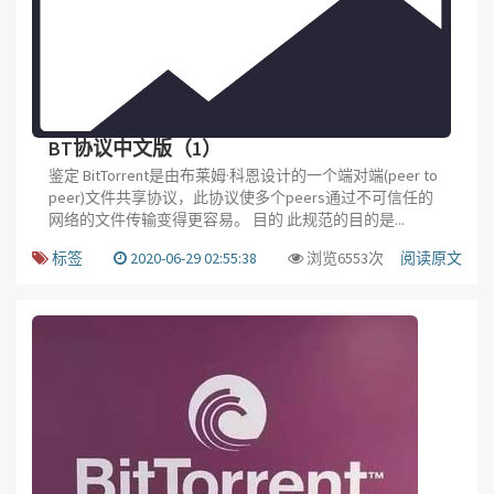
BT协议中文版（1）
鉴定 BitTorrent是由布莱姆·科恩设计的一个端对端(peer to
peer)文件共享协议，此协议使多个peers通过不可信任的
网络的文件传输变得更容易。 目的 此规范的目的是...
标签
2020-06-29 02:55:38
浏览6553次
阅读原文