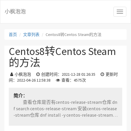
小枫泡泡
T
o
g
g
首页
文章列表
Centos8转Centos Steam的方法
l
e
Centos8转Centos Steam
n
a
的方法
v
i
g
小枫泡泡
创建时间：2021-12-28 01:26:35
更新时
a
间：2022-04-26 12:58:38
查看：4575次
t
i
o
简介：
n
查看仓库是否有centos-release-stream仓库 dn
f search centos-release-stream 安装centos-release
-stream仓库 dnf install -y centos-release-stream
使用dnf 的swap选项移除centos-linux-repos，并安
装centos-stream-repos dnf swap centos-linux-repo